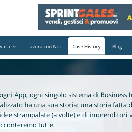
avoro
Lavora con Noi
Case History
Blog
ogni App, ogni singolo sistema di Business I
lizzato ha una sua storia: una storia fatta 
 idee strampalate (a volte) e di imprenditori v
acconteremo tutte.