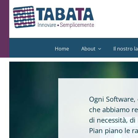
Salta
al
contenuto
Home
About
Il nostro l
Ogni Software, 
che abbiamo rea
di necessità, di
Pian piano le r