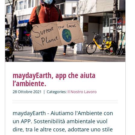
maydayEarth, app che aiuta
l’ambiente.
28 Ottobre 2021
|
Categories:
Il Nostro Lavoro
maydayEarth - Aiutiamo l'Ambiente con
un APP. Sostenibilità ambientale vuol
dire, tra le altre cose, adottare uno stile