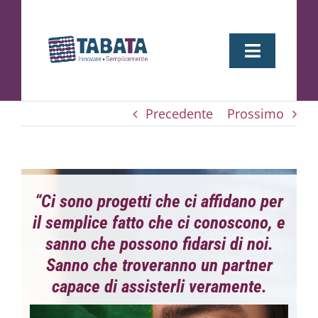
Salta
al
contenuto
Toggle
Navigati
Home
Precedente
Prossimo
About
“Ci sono progetti che ci affidano per
Il nostro lavoro
il semplice fatto che ci conoscono, e
sanno che possono fidarsi di noi.
Lavora con Noi
Sanno che troveranno un partner
capace di assisterli veramente.
Case History