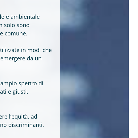
ale e ambientale
on solo sono
ne comune.
tilizzate in modi che
o emergere da un
 ampio spettro di
ti e giusti,
re l’equità, ad
eno discriminanti.