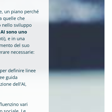
te, un piano perché
ia quelle che
o nello sviluppo
 AI sono uno
i), e in una
cimento del suo
erare necessarie:
per definire linee
nee guida
ione dell’AI,
fluenzino vari
to sociale. Le