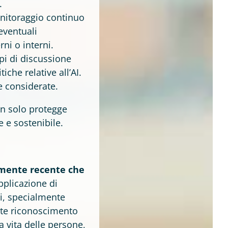
.
nitoraggio continuo
 eventuali
ni o interni.
i di discussione
iche relative all’AI.
e considerate.
on solo protegge
 e sostenibile.
amente recente che
’applicazione di
mi, specialmente
ente riconoscimento
la vita delle persone,