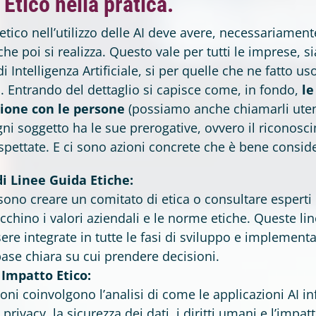
Etico nella pratica.
tico nell’utilizzo delle AI deve avere, necessariamen
che poi si realizza. Questo vale per tutti le imprese, s
 Intelligenza Artificiale, si per quelle che ne fatto us
tà. Entrando del dettaglio si capisce come, in fondo,
le
ione con le persone
(possiamo anche chiamarli utent
gni soggetto ha le sue prerogative, ovvero il riconos
spettate. E ci sono azioni concrete che è bene consid
i Linee Guida Etiche:
ono creare un comitato di etica o consultare esperti 
cchino i valori aziendali e le norme etiche. Queste li
re integrate in tutte le fasi di sviluppo e implementaz
ase chiara su cui prendere decisioni.
 Impatto Etico:
oni coinvolgono l’analisi di come le applicazioni AI in
privacy, la sicurezza dei dati, i diritti umani e l’impat