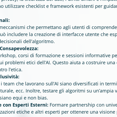
 utilizzare checklist e framework esistenti per guida
nali:
eccanismi che permettano agli utenti di comprende
può includere la creazione di interfacce utente che 
 decisionali dell’algoritmo.
Consapevolezza:
kshop, corsi di formazione e sessioni informative pe
sui problemi etici dell’AI. Questo aiuta a costruire una
ro l’etica.
lusività:
i team che lavorano sull’AI siano diversificati in termi
urale, ecc. Inoltre, testare gli algoritmi su un’ampia v
siano equi e non bias.
 con Esperti Esterni:
Formare partnership con univers
zzazioni etiche e altri esperti per ottenere una visione