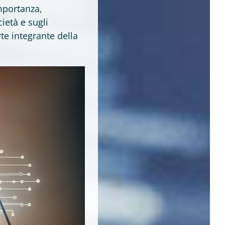
importanza,
ietà e sugli
te integrante della