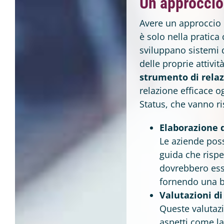
Un approccio 
Avere un approccio e
è solo nella pratica 
sviluppano sistemi di
delle proprie attivi
strumento di relaz
relazione efficace o
Status, che vanno ri
Elaborazione d
Le aziende poss
guida che rispe
dovrebbero esse
fornendo una b
Valutazioni di
Queste valutazi
aspetti come la 