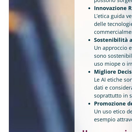
Innovazione R
L’etica guida v
delle tecnologi
commercialmen
Sostenibilità
Un approccio et
sono sostenibi
uso miope o ir
Migliore Deci
Le AI etiche s
dati e considera
soprattutto in s
Promozione del
Un uso etico de
esempio attrave