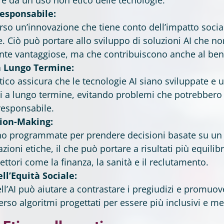
esponsabile:
erso un’innovazione che tiene conto dell’impatto soci
e. Ciò può portare allo sviluppo di soluzioni AI che n
te vantaggiose, ma che contribuiscono anche al be
 a Lungo Termine:
ico assicura che le tecnologie AI siano sviluppate e u
li a lungo termine, evitando problemi che potrebber
responsabile.
sion-Making:
ono programmate per prendere decisioni basate su un
zioni etiche, il che può portare a risultati più equilibra
ettori come la finanza, la sanità e il reclutamento.
l’Equità Sociale:
ll’AI può aiutare a contrastare i pregiudizi e promuove
rso algoritmi progettati per essere più inclusivi e m