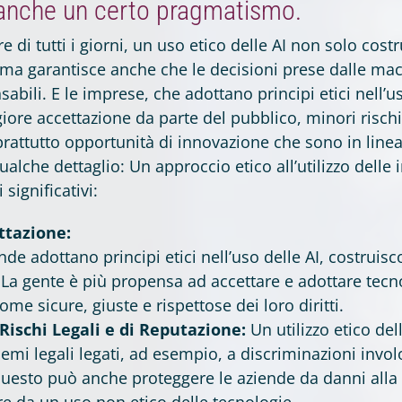
 anche un certo pragmatismo.
re di tutti i giorni, un uso etico delle AI non solo costr
, ma garantisce anche che le decisioni prese dalle ma
sabili. E le imprese, che adottano principi etici nell’
ore accettazione da parte del pubblico, minori rischi 
rattutto opportunità di innovazione che sono in linea
alche dettaglio: Un approccio etico all’utilizzo delle in
 significativi:
ttazione:
de adottano principi etici nell’uso delle AI, costruisco
i. La gente è più propensa ad accettare e adottare tec
me sicure, giuste e rispettose dei loro diritti.
Rischi Legali e di Reputazione:
Un utilizzo etico dell
emi legali legati, ad esempio, a discriminazioni involo
Questo può anche proteggere le aziende da danni alla
e da un uso non etico delle tecnologie.