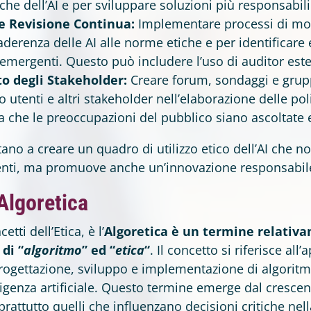
iche dell’AI e per sviluppare soluzioni più responsabili
e Revisione Continua:
Implementare processi di mo
’aderenza delle AI alle norme etiche e per identificare
mergenti. Questo può includere l’uso di auditor ester
o degli Stakeholder:
Creare forum, sondaggi e grupp
utenti e altri stakeholder nell’elaborazione delle polit
 che le preoccupazioni del pubblico siano ascoltate 
ano a creare un quadro di utilizzo etico dell’AI che n
utenti, ma promuove anche un’innovazione responsabile
’Algoretica
etti dell’Etica, è l’
Algoretica è un termine relativ
di “
algoritmo
” ed “
etica
“
. Il concetto si riferisce all
 progettazione, sviluppo e implementazione di algorit
telligenza artificiale. Questo termine emerge dal cresc
prattutto quelli che influenzano decisioni critiche nel