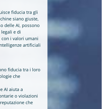
uisce fiducia tra gli
cchine siano giuste,
uso delle AI, possono
legali e di
 con i valori umani
telligenze artificiali
no fiducia tra i loro
nologie che
e AI aiuta a
ntarie o violazioni
 reputazione che