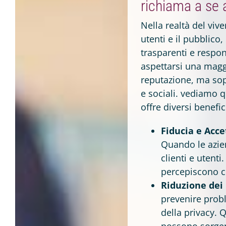
richiama a se
Nella realtà del vive
utenti e il pubblico
trasparenti e respon
aspettarsi una maggi
reputazione, ma sop
e sociali. vediamo qu
offre diversi benefici
Fiducia e Acce
Quando le azien
clienti e utent
percepiscono co
Riduzione dei 
prevenire probl
della privacy. 
possono sorger